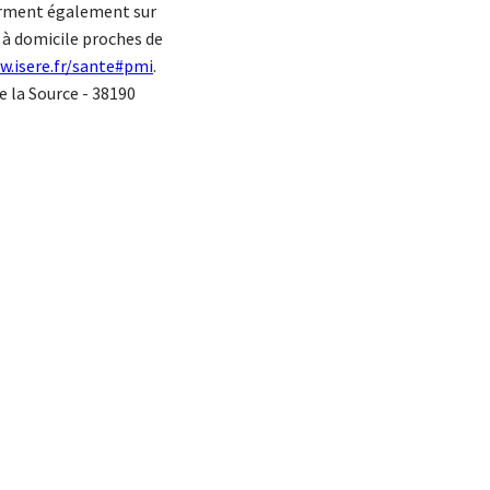
nforment également sur
e à domicile proches de
w.isere.fr/sante#pmi
.
e la Source - 38190