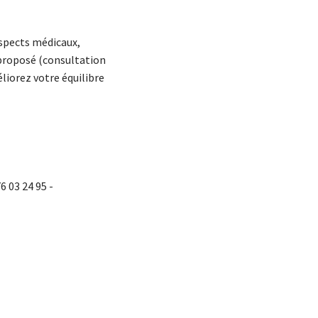
 aspects médicaux,
e proposé (consultation
liorez votre équilibre
6 03 24 95 -