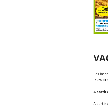
VA
Les insc
levrault
A partir
A partir 