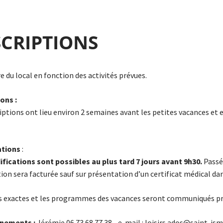
SCRIPTIONS
e du local en fonction des activités prévues.
ions :
riptions ont lieu environ 2 semaines avant les petites vacances et 
ations
:
fications sont possibles au plus tard 7 jours avant 9h30.
Passé
tion sera facturée sauf sur présentation d’un certificat médical dan
s exactes et les programmes des vacances seront communiqués 
nements :
Jérémie 06 73 68 77 38 - e-mail : loisirs.ados@saint-ismi