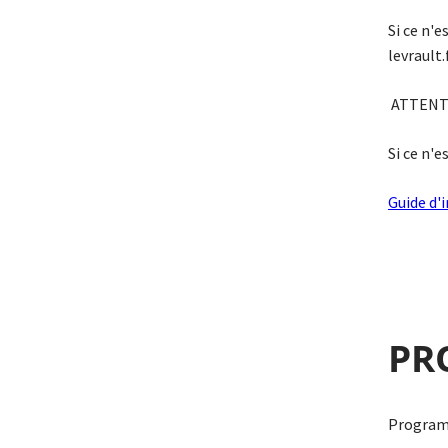
Si ce n'e
levrault
ATTENTION
Si ce n'e
Guide d'i
PR
Programm