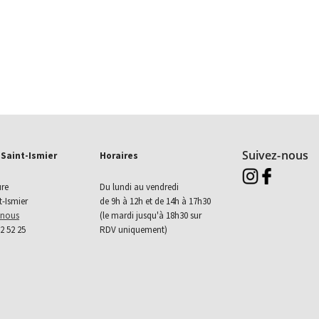
Suivez-nous
 Saint-Ismier
Horaires
Aller sur instagram 
Aller sur faceb
ure
Du lundi au vendredi
t-Ismier
de 9h à 12h et de 14h à 17h30
-nous
(le mardi jusqu'à 18h30 sur
52 52 25
RDV uniquement)