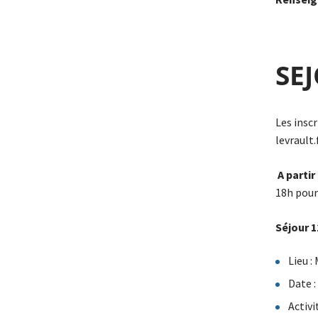
SE
Les inscr
levrault
A partir
18h pour
Séjour 1
Lieu :
Date :
Activi