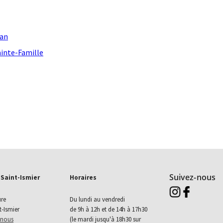
dan
ainte-Famille
Suivez-nous
 Saint-Ismier
Horaires
Aller sur instagram 
Aller sur faceb
ure
Du lundi au vendredi
t-Ismier
de 9h à 12h et de 14h à 17h30
-nous
(le mardi jusqu'à 18h30 sur