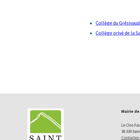
Collège du Grésivau
Collège privé de la S
Mairie de
Le Clos Fa
38 330 Sain
Contactez