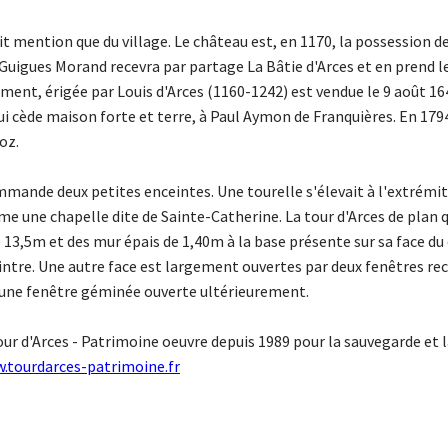
 fait mention que du village. Le château est, en 1170, la possession d
 Guigues Morand recevra par partage La Bâtie d'Arces et en prend le
ment, érigée par Louis d'Arces (1160-1242) est vendue le 9 août 164
qui cède maison forte et terre, à Paul Aymon de Franquières. En 1794
oz.
mande deux petites enceintes. Une tourelle s'élevait à l'extrémit
rme une chapelle dite de Sainte-Catherine. La tour d'Arces de plan
 13,5m et des mur épais de 1,40m à la base présente sur sa face du
cintre. Une autre face est largement ouvertes par deux fenêtres rec
r une fenêtre géminée ouverte ultérieurement.
ur d'Arces - Patrimoine oeuvre depuis 1989 pour la sauvegarde et l
.tourdarces-patrimoine.fr