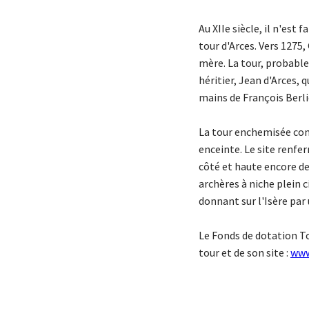
Au XIIe siècle, il n'est
tour d'Arces. Vers 1275,
mère. La tour, probable
héritier, Jean d'Arces, 
mains de François Berli
La tour enchemisée com
enceinte. Le site renfe
côté et haute encore de
archères à niche plein 
donnant sur l'Isère pa
Le Fonds de dotation To
tour et de son site :
www