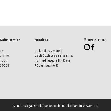
Suivez-nous
 Saint-Ismier
Horaires
Aller sur instagram 
Aller sur faceb
ure
Du lundi au vendredi
t-Ismier
de 9h à 12h et de 14h à 17h30
-nous
(le mardi jusqu'à 18h30 sur
52 52 25
RDV uniquement)
Mentions légales
Politique de confidentialité
Plan du site
Contact