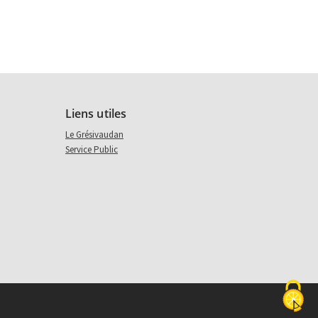
Liens utiles
(nouvel onglet)
ook (nouvel onglet)
Le Grésivaudan
Service Public