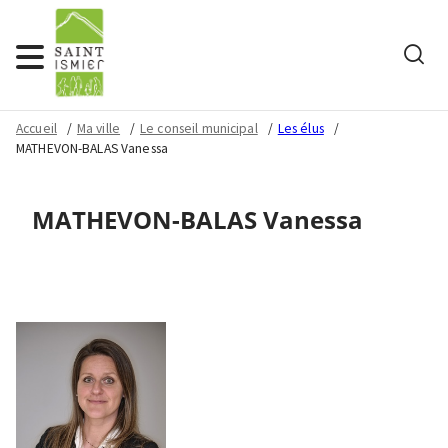
Rech
Menu
Accueil
Ma ville
Le conseil municipal
Les élus
MATHEVON-BALAS Vanessa
MATHEVON-BALAS Vanessa